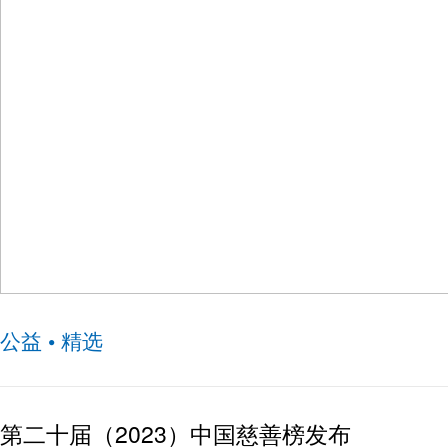
“花园行动，共筑绿色梦”丰台人保寿险志愿者团队公
公益 • 精选
第二十届（2023）中国慈善榜发布