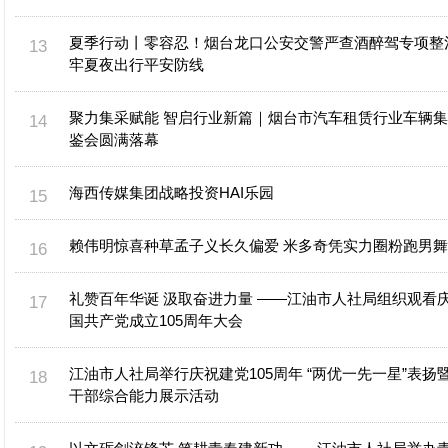
夏季行动丨零容忍！烟台龙口公安交警严查酒醉驾专项整
牢夏夜出行平安防线
聚力集采赋能 智启行业新篇｜烟台市汽车租赁行业车辆
鉴会圆满落幕
海西传媒集团战略投资HAI乐园
赖伟明惊喜种草孟子义长久偏爱 米多奇凭实力圈粉跑男
礼赞百年华诞 汲取奋进力量 ——江油市人社局组织观看
国共产党成立105周年大会
江油市人社局举行庆祝建党105周年 “两优一先一星”表扬
干部综合能力展示活动