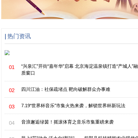
热门资讯
“兴泉汇”开街“嘉年华”启幕 北京海淀温泉镇打造“产城人”
质窗口
四川江油：社保疏堵点 靶向破解群众办事难
7.19“世界杯音乐”市集火热来袭，解锁世界杯新玩法
音浪邂逅绿茵！摇滚体育之音乐市集重磅来袭