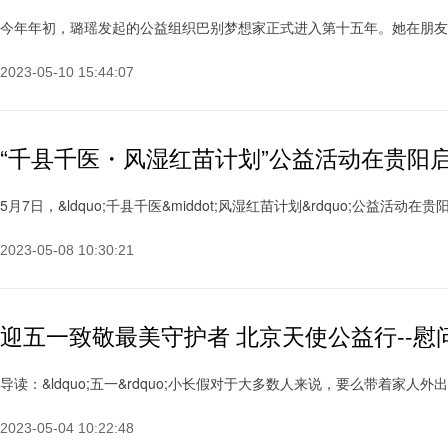
今年年初，璐瑶发起的公益组织巴别梦想家正式进入第十五年。她在朋友圈分享
2023-05-10 15:44:07
“千县千医・风湿红苗计划”公益活动在贵阳
5月7日，&ldquo;千县千医&middot;风湿红苗计划&rdquo;公益活动在贵
2023-05-08 10:30:21
迎五一致敬最美守护者 北京天使公益行--
导读：&ldquo;五一&rdquo;小长假对于大多数人来说，要么带着家人外
2023-05-04 10:22:48