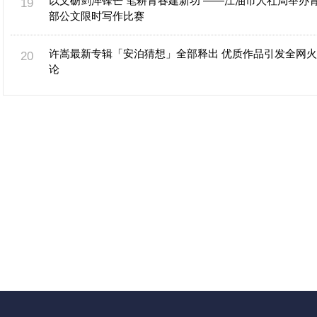
以文砺剑淬锋芒 笔耕青春建新功 ——江油市人社局举办
部公文限时写作比赛
许嵩最新专辑「安泊猜想」全部释出 优质作品引发全网
论