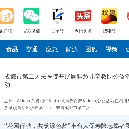
客户端
官方微信
百家号
今日头条
搜狐号
食品
交通
应急
能源
图酷
视频
成都市第二人民医院开展唇腭裂儿童救助公益
动
近日，&ldquo;为爱相伴&middot;携光而来&rdquo;公益活动在四
孜藏族自治州炉霍县举行，来自成都市第二人......
“花园行动，共筑绿色梦”丰台人保寿险志愿者