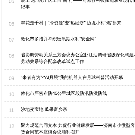
装上“芯”动力 沃土向“新”行——前郭县科技赋能农业现代
纪事
翠花走千村｜“冷资源”变“热经济” 边境小村“燃”起来
敦化市多措并举织密汛期水利“安全网”
省协调劳动关系三方会议办公室赴江油调研省级深化构建
劳动关系综合配套改革试点工作
“来者有为”-“AI月境”我的机器人在月球科普活动开幕
敦化市严密布防49公里城区段防汛防洪防线
沙地变宝地 瓜果富乡亲
聚力规范合同文本 共促行业健康发展——济南市小微型
赁合同范本座谈会议顺利召开