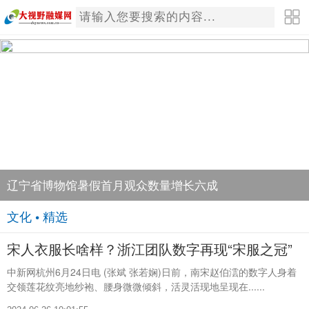
辽宁省博物馆暑假首月观众数量增长六成
文化 • 精选
宋人衣服长啥样？浙江团队数字再现“宋服之冠”
中新网杭州6月24日电 (张斌 张若娴)日前，南宋赵伯澐的数字人身着
交领莲花纹亮地纱袍、腰身微微倾斜，活灵活现地呈现在......