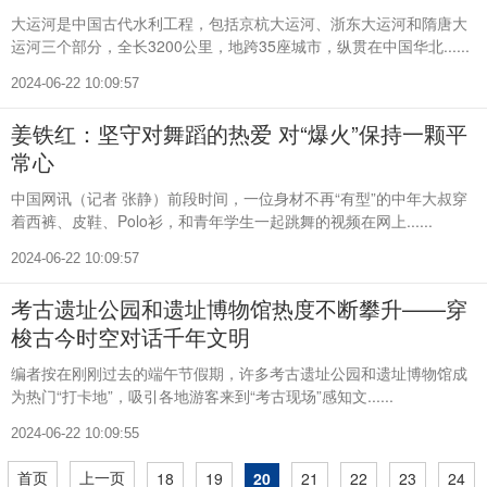
大运河是中国古代水利工程，包括京杭大运河、浙东大运河和隋唐大
运河三个部分，全长3200公里，地跨35座城市，纵贯在中国华北......
2024-06-22 10:09:57
姜铁红：坚守对舞蹈的热爱 对“爆火”保持一颗平
常心
中国网讯（记者 张静）前段时间，一位身材不再“有型”的中年大叔穿
着西裤、皮鞋、Polo衫，和青年学生一起跳舞的视频在网上......
2024-06-22 10:09:57
考古遗址公园和遗址博物馆热度不断攀升——穿
梭古今时空对话千年文明
编者按在刚刚过去的端午节假期，许多考古遗址公园和遗址博物馆成
为热门“打卡地”，吸引各地游客来到“考古现场”感知文......
2024-06-22 10:09:55
首页
上一页
18
19
20
21
22
23
24