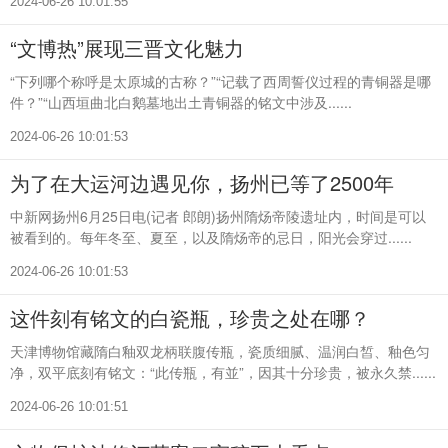
2024-06-26 10:01:55
“文博热”展现三晋文化魅力
“下列哪个称呼是太原城的古称？”“记载了西周誓仪过程的青铜器是哪
件？”“山西垣曲北白鹅墓地出土青铜器的铭文中涉及......
2024-06-26 10:01:53
为了在大运河边遇见你，扬州已等了2500年
中新网扬州6月25日电(记者 郎朗)扬州隋炀帝陵遗址内，时间是可以
被看到的。每年冬至、夏至，以及隋炀帝的忌日，阳光会穿过......
2024-06-26 10:01:53
这件刻有铭文的白瓷瓶，珍贵之处在哪？
天津博物馆藏隋白釉双龙柄联腹传瓶，瓷质细腻、温润白皙、釉色匀
净，双平底刻有铭文：“此传瓶，有並”，因其十分珍贵，被永久禁......
2024-06-26 10:01:51