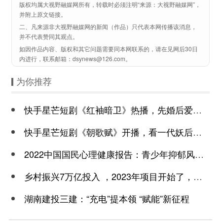
版权均属大视野融媒网所有，转载时必须注明“来源：大视野融媒网”，
并附上原文链接。
二、凡来源非大视野融媒网的新闻（作品）只代表本网传播该消息，
并不代表赞同其观点。
如因作品内容、版权和其它问题需要同本网联系的，请在见网后30日
内进行，联系邮箱：dsynews@126.com。
为你推荐
快手星芒短剧《红袖暗卫》热播，先婚后爱诠释别样浪漫
快手星芒短剧《朝歌赋》开播，看一代妖后与心机皇上极限拉扯
2022中国国民心理健康报告：青少年抑郁风险高于成年
乡村振兴7万亿投入 ，2023年项目开始了，总有一个适合你
湖南建投三建：“充电”提本领 “赋能”新征程