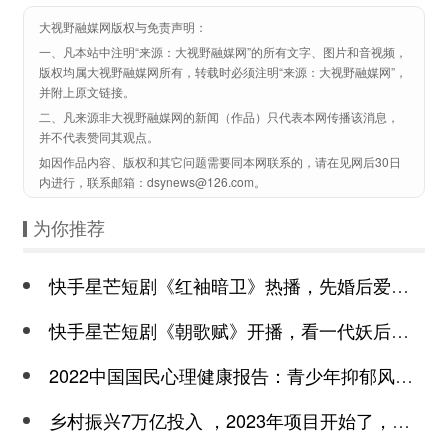
大视野融媒网版权与免责声明：
一、凡本站中注明“来源：大视野融媒网”的所有文字、图片和音视频，
版权均属大视野融媒网所有，转载时必须注明“来源：大视野融媒网”，
并附上原文链接。
二、凡来源非大视野融媒网的新闻（作品）只代表本网传播该消息，
并不代表赞同其观点。
如因作品内容、版权和其它问题需要同本网联系的，请在见网后30日
内进行，联系邮箱：dsynews@126.com。
为你推荐
快手星芒短剧《红袖暗卫》热播，先婚后爱诠释别样浪漫
快手星芒短剧《朝歌赋》开播，看一代妖后与心机皇上极限拉扯
2022中国国民心理健康报告：青少年抑郁风险高于成年
乡村振兴7万亿投入 ，2023年项目开始了，总有一个适合你