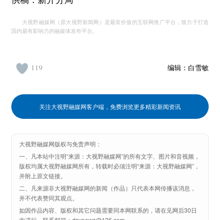
供稿：新开分局
大视野融媒网（原大视野新闻网）是最富价值的互联网推广平台，致力于打造
国内最有影响力的融媒体发布平台。
119
编辑：
白雪敏
关注大视野融媒网客户端，免费浏览更多精彩新闻资讯
大视野融媒网版权与免责声明：
一、凡本站中注明“来源：大视野融媒网”的所有文字、图片和音视频，
版权均属大视野融媒网所有，转载时必须注明“来源：大视野融媒网”，
并附上原文链接。
二、凡来源非大视野融媒网的新闻（作品）只代表本网传播该消息，
并不代表赞同其观点。
如因作品内容、版权和其它问题需要同本网联系的，请在见网后30日
内进行，联系邮箱：dsynews@126.com。