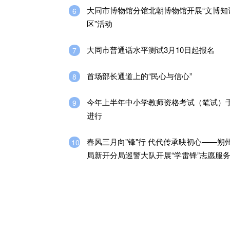
大同市博物馆分馆北朝博物馆开展“文博知
6
区”活动
大同市普通话水平测试3月10日起报名
7
首场部长通道上的“民心与信心”
8
今年上半年中小学教师资格考试（笔试）于
9
进行
春风三月向"锋"行 代代传承映初心——朔
10
局新开分局巡警大队开展“学雷锋”志愿服