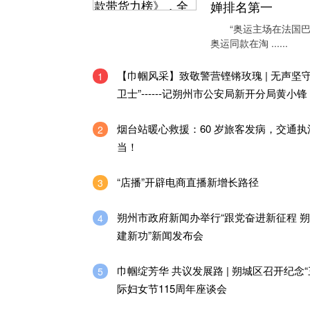
婵排名第一
“奥运主场在法国巴
奥运同款在淘 ......
【巾帼风采】致敬警营铿锵玫瑰 | 无声坚守
1
卫士”------记朔州市公安局新开分局黄小锋
烟台站暖心救援：60 岁旅客发病，交通执
2
当！
“店播”开辟电商直播新增长路径
3
朔州市政府新闻办举行“跟党奋进新征程 
4
建新功”新闻发布会
巾帼绽芳华 共议发展路 | 朔城区召开纪念“
5
际妇女节115周年座谈会