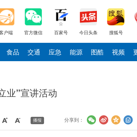
客户端
官方微信
百家号
今日头条
搜狐号
食品
交通
应急
能源
图酷
视频
立业”宣讲活动
分享到：