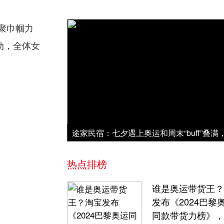
凝聚巾帼力
动，全体女
热点排榜
谁是奥运带货王？
发布《2024巴黎
同款带货力榜》，