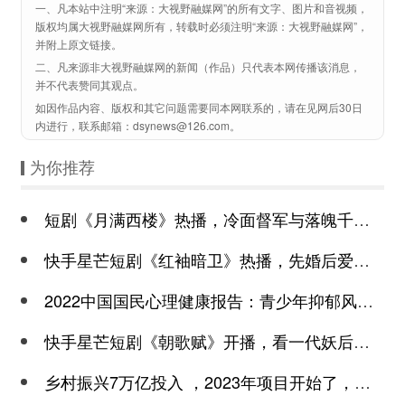
一、凡本站中注明“来源：大视野融媒网”的所有文字、图片和音视频，
版权均属大视野融媒网所有，转载时必须注明“来源：大视野融媒网”，
并附上原文链接。
二、凡来源非大视野融媒网的新闻（作品）只代表本网传播该消息，
并不代表赞同其观点。
如因作品内容、版权和其它问题需要同本网联系的，请在见网后30日
内进行，联系邮箱：dsynews@126.com。
为你推荐
短剧《月满西楼》热播，冷面督军与落魄千金谱写民国传奇
快手星芒短剧《红袖暗卫》热播，先婚后爱诠释别样浪漫
2022中国国民心理健康报告：青少年抑郁风险高于成年
快手星芒短剧《朝歌赋》开播，看一代妖后与心机皇上极限拉扯
乡村振兴7万亿投入 ，2023年项目开始了，总有一个适合你