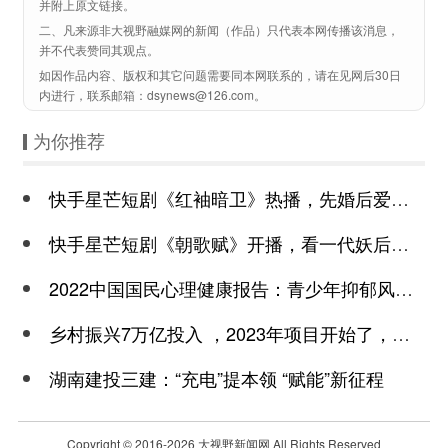
并附上原文链接。
二、凡来源非大视野融媒网的新闻（作品）只代表本网传播该消息，
并不代表赞同其观点。
如因作品内容、版权和其它问题需要同本网联系的，请在见网后30日
内进行，联系邮箱：dsynews@126.com。
为你推荐
快手星芒短剧《红袖暗卫》热播，先婚后爱诠释别样浪漫
快手星芒短剧《朝歌赋》开播，看一代妖后与心机皇上极限拉扯
2022中国国民心理健康报告：青少年抑郁风险高于成年
乡村振兴7万亿投入 ，2023年项目开始了，总有一个适合你
湖南建投三建：“充电”提本领 “赋能”新征程
Copyright © 2016-
2026 大视野新闻网 All Rights Reserved