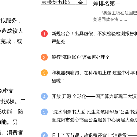
婵排名第一
“奥运主场在法国巴
奥运同款在淘 ......
拟服务，
会造成较大
新规出台！出具虚假、不实检验检测报告
1
严惩处
）完成，或
银行“沉睡账户”该如何处理？
2
和机器狗赛跑、在科考船上课 这些中小学
3
酷啦！
免密支
开放 开源 全球化——国产算力展现三大
4
付授权。二
“沈水润毫书大爱 民生竞笔续华章”公益书
证功能，防
5
暨沈阳市爱心书画公益服务中心换届大会
功能。另
惯。消费者
只上了五节课，难退费还背上“消费贷”—
6