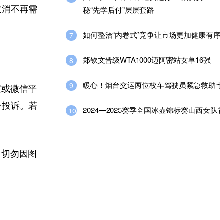
取消不再需
秘“先学后付”层层套路
如何整治“内卷式”竞争让市场更加健康有
7
郑钦文晋级WTA1000迈阿密站女单16强
8
暖心！烟台交运两位校车驾驶员紧急救助
9
宝或微信平
台投诉。若
2024—2025赛季全国冰壶锦标赛山西女
10
，切勿因图