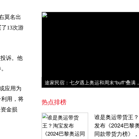
右莫名出
了13次游
投诉。他
券。
或应用为
子利用，将
热点排榜
来资金损
谁是奥运带货王？
发布《2024巴黎
同款带货力榜》，