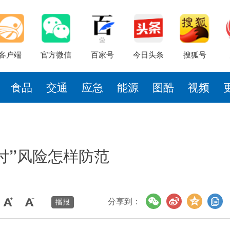
客户端
官方微信
百家号
今日头条
搜狐号
食品
交通
应急
能源
图酷
视频
付”风险怎样防范
分享到：