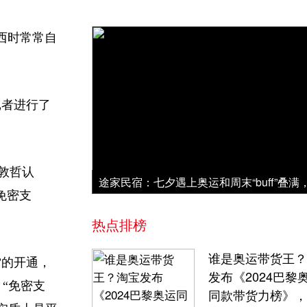
西时常常自
记者进行了
敦哲认
免密支
热点排榜
谁是奥运带货王？
”的开通，
发布《2024巴黎
“免密支
同款带货力榜》，