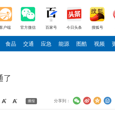
客户端
官方微信
百家号
今日头条
搜狐号
食品
交通
应急
能源
图酷
视频
通了
分享到：