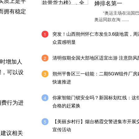
实质上是平
婵排名第一
而拥有稳定
“奥运主场在法国巴
奥运同款在淘 ......
突发！山西朔州怀仁市发生3.6级地震，
1
众震感明显
清明假期全国大部地区适宜出游 注意防风
2
通时增加人
骤，可以设
朔州平鲁区三一硅能：二期5GW组件厂房
3
快速推进
你家智能门锁安全吗？新国标划红线：这
4
消费行为进
合格的赶紧换
【美丽乡村行】烟台栖霞交警进集市开展
5
宣传活动
…建议相关