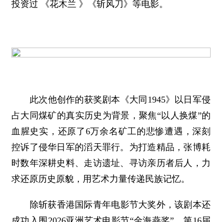
投资过 《花木兰 》《斩风刀》等电影。
此次他创作的获奖剧本《大同1945》以日军侵
占大同煤矿的真实历史为背景，聚焦“以人换煤”的
血腥史实，还原了6万余名矿工的悲惨遭遇，深刻
控诉了侵华日军的滔天罪行。为打造精品，张博耗
时数年深耕史料、走访遗址、寻访亲历者后人，力
求还原历史原貌，用艺术力量传递民族记忆。
除斩获香港国际青年电影节大奖外，该剧本还
成功入围2026亚洲艺术电影节“金海燕奖”、第16届