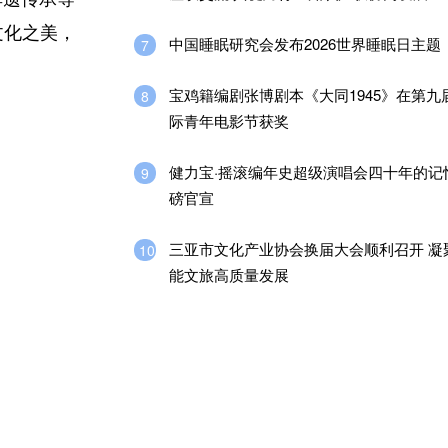
文化之美，
中国睡眠研究会发布2026世界睡眠日主题
7
宝鸡籍编剧张博剧本《大同1945》在第九
8
际青年电影节获奖
健力宝·摇滚编年史超级演唱会四十年的记
9
磅官宣
三亚市文化产业协会换届大会顺利召开 凝
10
能文旅高质量发展