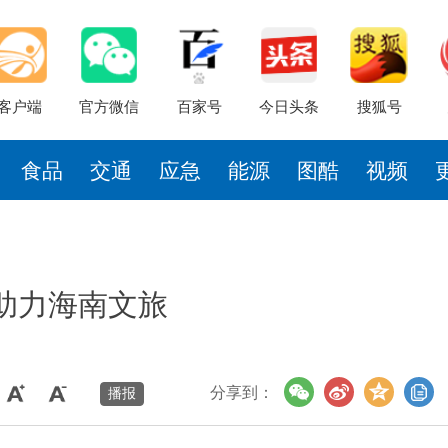
客户端
官方微信
百家号
今日头条
搜狐号
食品
交通
应急
能源
图酷
视频
助力海南文旅
分享到：