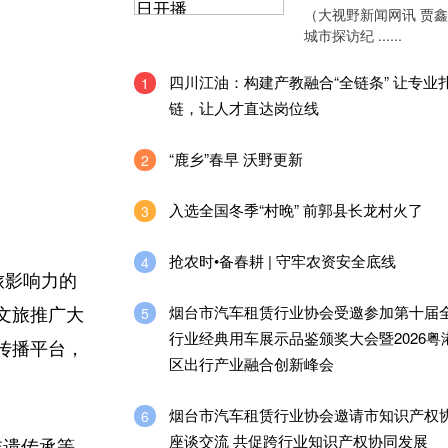
（大视野新闻网讯 贾
城市探访纪 ......
四川江油：构建产教融合“全链条” 让专业
1
链，让人才直达岗位线
“鹿乡”春早 沃野更新
2
入选全国冬季“村晚” 前郭县长龙村火了
3
抢农时•备春耕 | 守牢农资安全底线
4
旅影响力的
烟台市汽车租赁行业协会受邀参加第十届
5
文旅推广大
行业经典用车展示品鉴颁奖大会暨2026粤
传播平台，
区出行产业融合创新峰会
烟台市汽车租赁行业协会邀请市知识产权
6
座谈交流 共促跨行业知识产权协同发展
非遗传承等