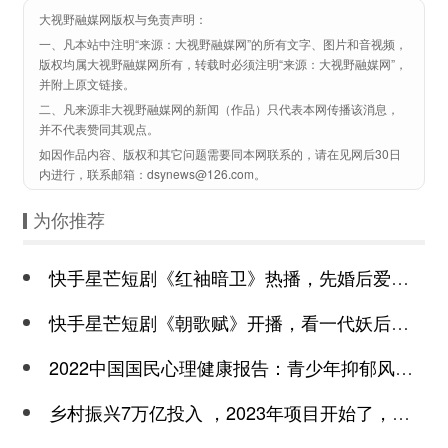
大视野融媒网版权与免责声明：
一、凡本站中注明“来源：大视野融媒网”的所有文字、图片和音视频，
版权均属大视野融媒网所有，转载时必须注明“来源：大视野融媒网”，
并附上原文链接。
二、凡来源非大视野融媒网的新闻（作品）只代表本网传播该消息，
并不代表赞同其观点。
如因作品内容、版权和其它问题需要同本网联系的，请在见网后30日
内进行，联系邮箱：dsynews@126.com。
为你推荐
快手星芒短剧《红袖暗卫》热播，先婚后爱诠释别样浪漫
快手星芒短剧《朝歌赋》开播，看一代妖后与心机皇上极限拉扯
2022中国国民心理健康报告：青少年抑郁风险高于成年
乡村振兴7万亿投入 ，2023年项目开始了，总有一个适合你