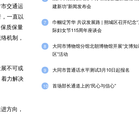
建新功”新闻发布会
对市交通运
者，一直以
巾帼绽芳华 共议发展路 | 朔城区召开纪念“
7
，保质保量
际妇女节115周年座谈会
联络机制，
大同市博物馆分馆北朝博物馆开展“文博知
8
区”活动
发展不可或
大同市普通话水平测试3月10日起报名
9
，着力解决
首场部长通道上的“民心与信心”
10
推进方向，