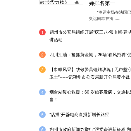
婵排名第一
“奥运主场在法国巴
奥运同款在淘 ......
朔州市公安局组织开展“庆三八·颂巾帼·建
1
讲活动
四川江油：抢抓黄金期，25场“春风招聘”
2
【巾帼风采】致敬警营铿锵玫瑰 | 无声坚守
3
卫士”------记朔州市公安局新开分局黄小锋
烟台站暖心救援：60 岁旅客发病，交通执
4
当！
“店播”开辟电商直播新增长路径
5
朔州市政府新闻办举行“跟党奋进新征程 
6