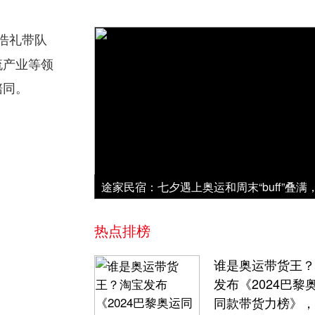
浩礼带队
流产业等领
陪同。
热点排榜
谁是奥运带货王？
发布《2024巴黎
同款带货力榜》，