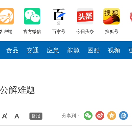
客户端
官方微信
百家号
今日头条
搜狐号
食品
交通
应急
能源
图酷
视频
公解难题
分享到：