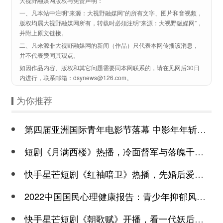
大视野融媒网版权与免责声明：
一、凡本站中注明“来源：大视野融媒网”的所有文字、图片和音视频，
版权均属大视野融媒网所有，转载时必须注明“来源：大视野融媒网”，
并附上原文链接。
二、凡来源非大视野融媒网的新闻（作品）只代表本网传播该消息，
并不代表赞同其观点。
如因作品内容、版权和其它问题需要同本网联系的，请在见网后30日
内进行，联系邮箱：dsynews@126.com。
为你推荐
第四届亚洲国际青年电影节落幕 中影年年斩获颇丰
短剧《月满西楼》热播，冷面督军与落魄千金谱写民国传奇
快手星芒短剧《红袖暗卫》热播，先婚后爱诠释别样浪漫
2022中国国民心理健康报告：青少年抑郁风险高于成年
快手星芒短剧《朝歌赋》开播，看一代妖后与心机皇上极限拉扯