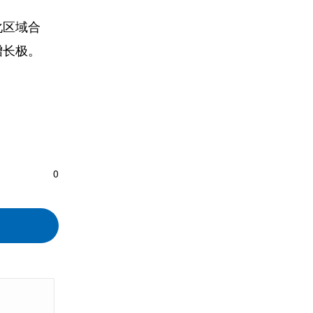
化区域合
增长极。
0