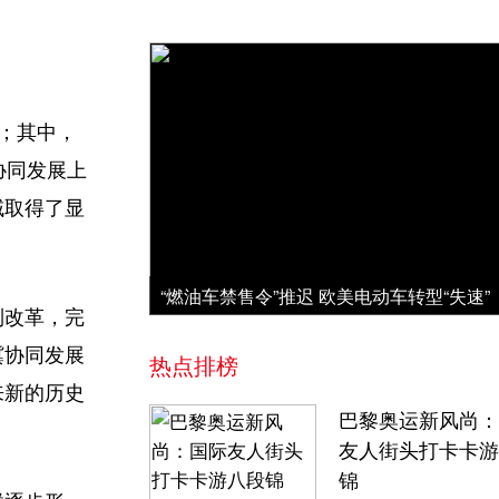
%；其中，
冀协同发展上
域取得了显
“燃油车禁售令”推迟 欧美电动车转型“失速”
制改革，完
冀协同发展
热点排榜
来新的历史
巴黎奥运新风尚：
友人街头打卡卡游
锦