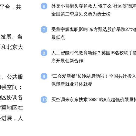
外卖小哥街头夺斧救人 饿了么“社区侠”陈
6
务平台，共
全国第二季度见义勇为勇士榜
受董宇辉离职影响 东方甄选股价暴跌27%
7
动发展。当
最低点
区和北京大
人工智能时代教育新解？英国IB名校联手
8
序开展创新合作
“工会爱新餐”长沙站启动啦！全国共计投入2
9
设、公共服
保障新就业群体就餐
加强空间；
地区协调各
买空调来京东搜索“888” 晚8点超低价限量
10
津冀地区在
要进展，人