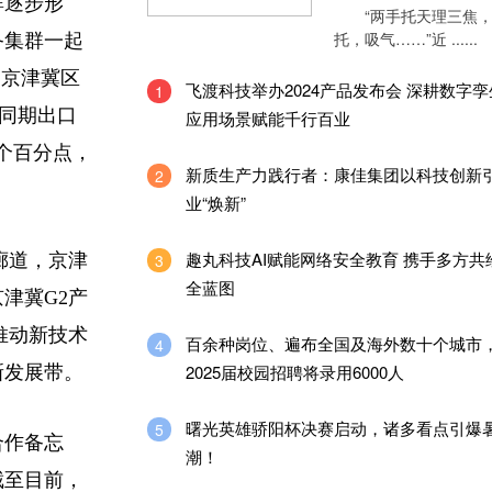
群逐步形
“两手托天理三焦，
托，吸气……”近 ......
备集群一起
，京津冀区
飞渡科技举办2024产品发布会 深耕数字
1
占同期出口
应用场景赋能千行百业
3个百分点，
新质生产力践行者：康佳集团以科技创新
2
业“焕新”
趣丸科技AI赋能网络安全教育 携手多方共
廊道，京津
3
全蓝图
津冀G2产
推动新技术
百余种岗位、遍布全国及海外数十个城市
4
2025届校园招聘将录用6000人
新发展带。
曙光英雄骄阳杯决赛启动，诸多看点引爆
5
合作备忘
潮！
截至目前，