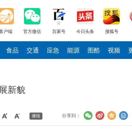
客户端
官方微信
百家号
今日头条
搜狐号
食品
交通
应急
能源
图酷
视频
同展新貌
分享到：