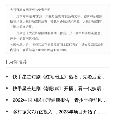
大视野融媒网版权与免责声明：
一、凡本站中注明“来源：大视野融媒网”的所有文字、图片和音视频，
版权均属大视野融媒网所有，转载时必须注明“来源：大视野融媒网”，
并附上原文链接。
二、凡来源非大视野融媒网的新闻（作品）只代表本网传播该消息，
并不代表赞同其观点。
如因作品内容、版权和其它问题需要同本网联系的，请在见网后30日
内进行，联系邮箱：dsynews@126.com。
为你推荐
快手星芒短剧《红袖暗卫》热播，先婚后爱诠释别样浪漫
快手星芒短剧《朝歌赋》开播，看一代妖后与心机皇上极限拉扯
2022中国国民心理健康报告：青少年抑郁风险高于成年
乡村振兴7万亿投入 ，2023年项目开始了，总有一个适合你