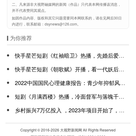
二、凡来源非大视野融媒网的新闻（作品）只代表本网传播该消息，
并不代表赞同其观点。
如因作品内容、版权和其它问题需要同本网联系的，请在见网后30日
内进行，联系邮箱：dsynews@126.com。
为你推荐
快手星芒短剧《红袖暗卫》热播，先婚后爱诠释别样浪漫
快手星芒短剧《朝歌赋》开播，看一代妖后与心机皇上极限拉扯
2022中国国民心理健康报告：青少年抑郁风险高于成年
短剧《月满西楼》热播，冷面督军与落魄千金谱写民国传奇
乡村振兴7万亿投入 ，2023年项目开始了，总有一个适合你
Copyright © 2016-
2026 大视野新闻网 All Rights Reserved