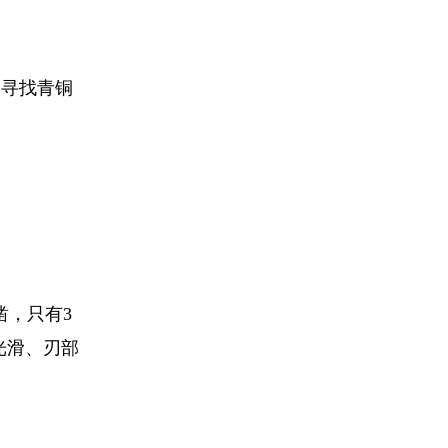
，寻找青铜
凿，只有3
光滑、刃部