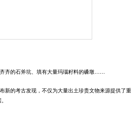
整齐齐的石斧坑、填有大量玛瑙籽料的磉墩……
公布新的考古发现，不仅为大量出土珍贵文物来源提供了
据。