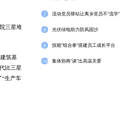
流动党员驿站让离乡党员不“流学”
7
究院三星堆
光伏绿电助力防风固沙
8
技能“组合拳”搭建员工成长平台
9
级建筑基
集体协商“谈”出高温关爱
10
年代比三星
了“生产车