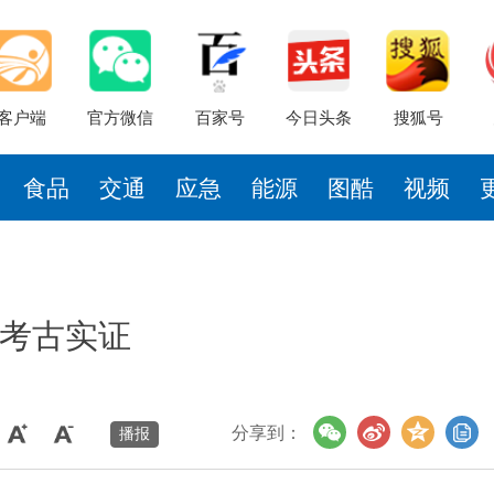
客户端
官方微信
百家号
今日头条
搜狐号
食品
交通
应急
能源
图酷
视频
考古实证
分享到：