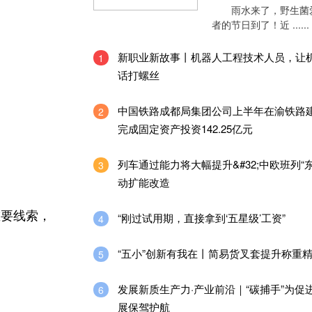
雨水来了，野生菌
者的节日到了！近 ......
新职业新故事丨机器人工程技术人员，让
1
话打螺丝
中国铁路成都局集团公司上半年在渝铁路
2
完成固定资产投资142.25亿元
列车通过能力将大幅提升&#32;中欧班列“
3
动扩能改造
重要线索，
“刚过试用期，直接拿到‘五星级’工资”
4
“五小”创新有我在丨简易货叉套提升称重
5
发展新质生产力·产业前沿｜“碳捕手”为促
6
展保驾护航