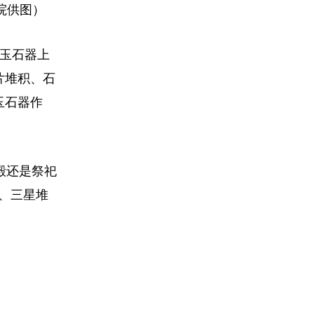
院供图）
多玉石器上
片堆积、石
玉石器作
殿还是祭祀
、三星堆