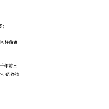
图）
器同样蕴含
数千年前三
小小的器物