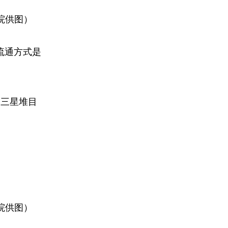
院供图）
流通方式是
。三星堆目
院供图）