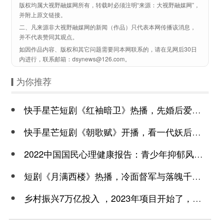
版权均属大视野融媒网所有，转载时必须注明“来源：大视野融媒网”，
并附上原文链接。
二、凡来源非大视野融媒网的新闻（作品）只代表本网传播该消息，
并不代表赞同其观点。
如因作品内容、版权和其它问题需要同本网联系的，请在见网后30日
内进行，联系邮箱：dsynews@126.com。
为你推荐
快手星芒短剧《红袖暗卫》热播，先婚后爱诠释别样浪漫
快手星芒短剧《朝歌赋》开播，看一代妖后与心机皇上极限拉扯
2022中国国民心理健康报告：青少年抑郁风险高于成年
短剧《月满西楼》热播，冷面督军与落魄千金谱写民国传奇
乡村振兴7万亿投入 ，2023年项目开始了，总有一个适合你